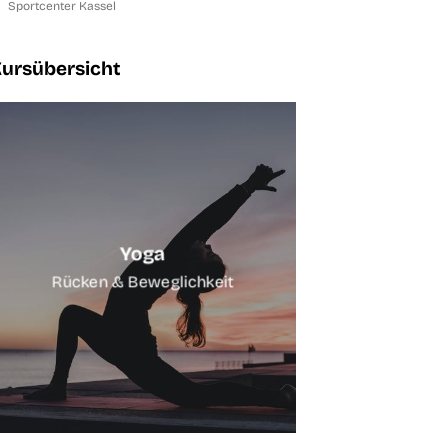
Sportcenter Kassel
ursübersicht
Yoga
Spinn
Rücken & Beweglichkeit
Herz-Kreisl