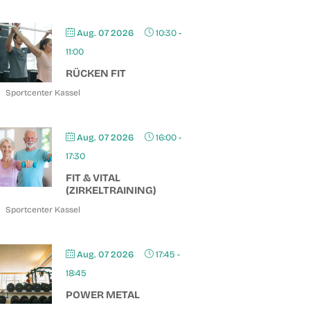
Aug. 07 2026
10:30
-
11:00
RÜCKEN FIT
Sportcenter Kassel
Aug. 07 2026
16:00
-
17:30
FIT & VITAL
(ZIRKELTRAINING)
Sportcenter Kassel
Aug. 07 2026
17:45
-
18:45
POWER METAL