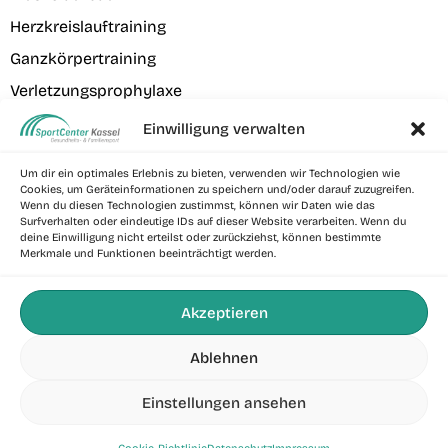
Herzkreislauftraining
Ganzkörpertraining
Verletzungsprophylaxe
Einwilligung verwalten
Beliebte Kurse
Um dir ein optimales Erlebnis zu bieten, verwenden wir Technologien wie
Rücken Fit „Bauch-Rücken-Training“
Cookies, um Geräteinformationen zu speichern und/oder darauf zuzugreifen.
Wenn du diesen Technologien zustimmst, können wir Daten wie das
Hatha Yoga
Surfverhalten oder eindeutige IDs auf dieser Website verarbeiten. Wenn du
deine Einwilligung nicht erteilst oder zurückziehst, können bestimmte
Body Fit – Intervalltraining
Merkmale und Funktionen beeinträchtigt werden.
Kraftausdauertraining „Power Metal“
Sling Fit Training
Akzeptieren
Zirkeltraining für Balance & Koordination
Ablehnen
Einstellungen ansehen
SportCenter Kassel © 2026. Alle Rechte vorbehalten.
Probetraining vereinbaren
—
Impressum
|
Datenschutz
|
Cookie-Richtlinie (EU)