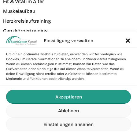
Fit & Vital im Alter
Muskelaufbau
Herzkreislauftraining
Ganzkörpertraining
Verletzungsprophylaxe
Einwilligung verwalten
Um dir ein optimales Erlebnis zu bieten, verwenden wir Technologien wie
Beliebte Kurse
Cookies, um Geräteinformationen zu speichern und/oder darauf zuzugreifen.
Wenn du diesen Technologien zustimmst, können wir Daten wie das
Rücken Fit „Bauch-Rücken-Training“
Surfverhalten oder eindeutige IDs auf dieser Website verarbeiten. Wenn du
deine Einwilligung nicht erteilst oder zurückziehst, können bestimmte
Hatha Yoga
Merkmale und Funktionen beeinträchtigt werden.
Body Fit – Intervalltraining
Kraftausdauertraining „Power Metal“
Akzeptieren
Sling Fit Training
Ablehnen
Zirkeltraining für Balance & Koordination
Einstellungen ansehen
SportCenter Kassel © 2026. Alle Rechte vorbehalten.
Probetraining vereinbaren